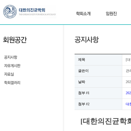
제목
[대
글쓴이
관
날짜
202
첨부 #1
20
첨부 #2
대한
[대한의진균학회]