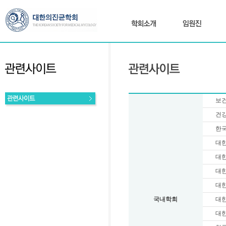
보
건
한
대
대
대
대
국내학회
대
대