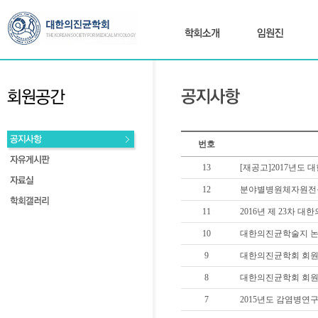
번호
13
[재공고]2017년도
12
분야별병원체자원전문
11
2016년 제 23차 
10
대한의진균학술지 논
9
대한의진균학회 회원
8
대한의진균학회 회원
7
2015년도 감염병연