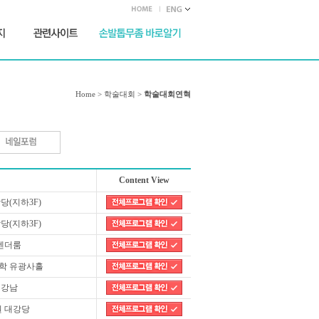
Home > 학술대회 >
학술대회연혁
Content View
(지하3F)
(지하3F)
벤더룸
학 유광사홀
 강남
 대강당